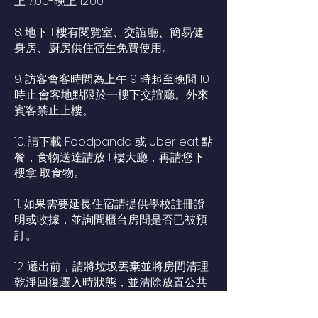
上 7:00-晚上 12:00.
8. 地下 1 樓有閱覽室、交誼廳、簡易健
身房、廚房供住宿生免費使用。
9. 訪客會客時間為上午 9 時起至晚間 10
時止,會客地點限於一樓下交誼廳。外來
賓客禁止上樓。
10. 請下載 Foodpanda 或 Uber eat 點
餐，食物送達請放 1 樓大廳，再請您下
樓拿 取食物。
11. 如果需要延長住宿請提供學校註冊證
明或收據，並詢問櫃台房間是否已被預
訂。
12. 遷出前，請將垃圾丟棄並將房間清理
乾淨回復遷入時狀態，並清除放置公共
冰箱個人食物，經櫃檯人員清查後始能
辦理遷出。