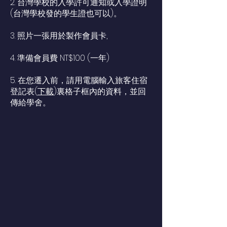
2. 台灣學校的入學許可通知或入學證明
(台灣學校發的學生證也可以)。
3. 照片一張用於製作會員卡,
4. 準備會員費 NT$100 (一年)
5. 在您遷入前，請用電腦輸入旅客住宿
登記表(
下載
)裏格子框內的資料，並回
傳給學舍。