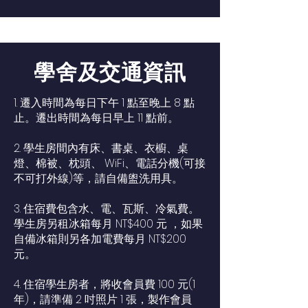
學舍及交通資訊
1. 遷入時間為每日下午 1 點至晚上 8 點
止。遷出時間為每日早上 11 點前。
2. 學生房間內有床、書桌、衣櫥、桌
燈、棉被、枕頭、 WiFi、電話分機(可接
不可打外線)等，請自備盥洗用具。
3. 住宿費包含水、電、瓦斯、冷氣費。
學生房另租冰箱每月 NT$400 元 ，如果
自備冰箱則另各加電費每月 NT$200
元。
4. 住宿學生房者，將收會員費 100 元(1
年)，請準備 2 吋照片 1 張，製作會員