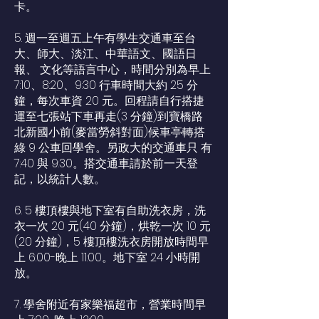
卡。
5. 週一至週五上午有學生交通車至台
大、師大、淡江、中華語文、國語日
報、 文化等語言中心，時間分別為早上
7:10、8:20、9:30 行車時間大約 25 分
鐘，每次車資 20 元。回程請自行搭捷
運至七張站下車再走(3 分鐘)到寶橋路
北新國小前(麥當勞斜對面)候車亭轉搭
綠 9 公車回學舍。另政大的交通車只 有
7:40 與 9:30。搭交通車請於前一天登
記，以統計人數。
6. 5 樓頂樓與地下室有自助洗衣房，洗
衣一次 20 元(40 分鐘)，烘乾一次 10 元
(20 分鐘)，5 樓頂樓洗衣房開放時間早
上 6:00-晚上 11:00。地下室 24 小時開
放。
7. 學舍附近有家樂福超市，營業時間早